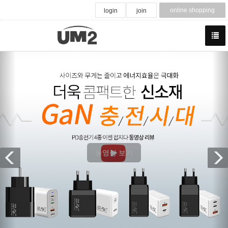
online shopping
login
join
Previous
N
영상 보기