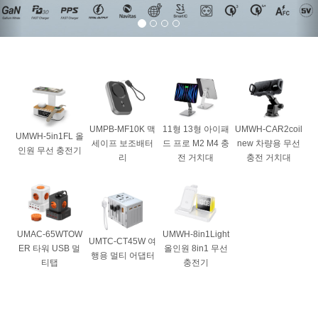
UMPB-MF10K 맥
11형 13형 아이패
UMWH-CAR2coil
UMWH-5in1FL 올
세이프 보조배터
드 프로 M2 M4 충
new 차량용 무선
인원 무선 충전기
리
전 거치대
충전 거치대
UMAC-65WTOW
UMWH-8in1Light
UMTC-CT45W 여
ER 타워 USB 멀
올인원 8in1 무선
행용 멀티 어댑터
티탭
충전기