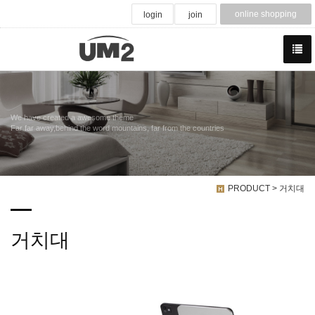
online shopping
login
join
We have created a awesome theme
Far far away,behind the word mountains, far from the countries
PRODUCT > 거치대
거치대