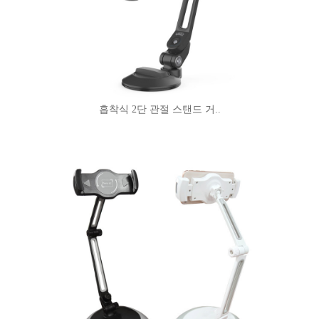
흡착식 2단 관절 스탠드 거..