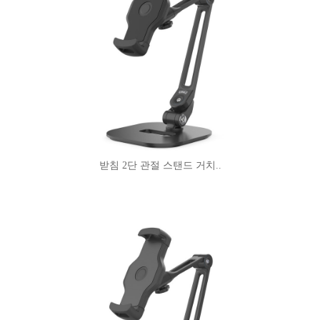
받침 2단 관절 스탠드 거치..