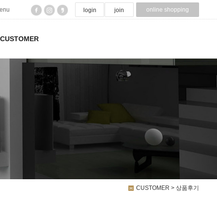
menu
online shopping
login
join
CUSTOMER
CUSTOMER > 상품후기