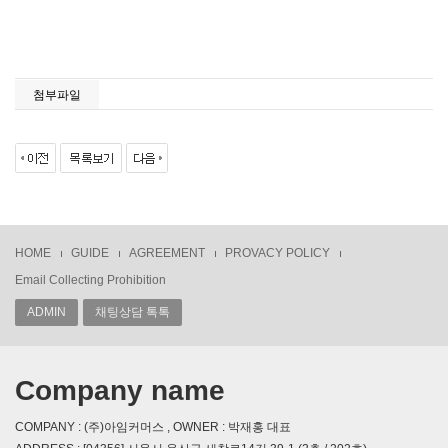
첨부파일
HOME
GUIDE
AGREEMENT
PROVACY POLICY
Email Collecting Prohibition
ADMIN
채팅상담 톡톡
Company name
COMPANY : (주)아임커머스 , OWNER : 박재홍 대표