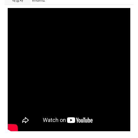
imum2
작성자