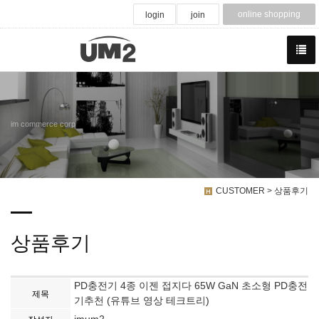
online shopping
login
join
im commerce corp
CUSTOMER > 상품후기
상품후기
PD충전기 4종 이젠 접지다 65W GaN 초소형 PD충전
제목
기추천 (유튜브 영상 테크트리)